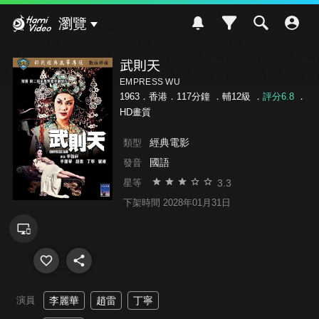
Hami Video
瀏覽
武則天
EMPRESS WU
1963．香港．117分鐘 ．
輔12級
．
評分6.8
．
HD畫質
經典電影
類型
國語
發音
3.3
星等
下架時間 2028年01月31日
演員
李麗華
趙雷
丁寧