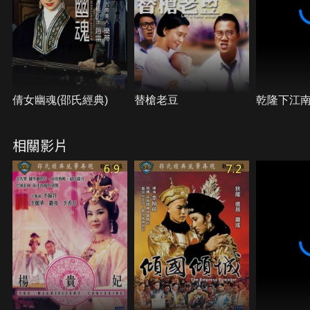
倩女幽魂(邵氏經典)
替槍老豆
乾隆下江南
相關影片
6.9
7.2