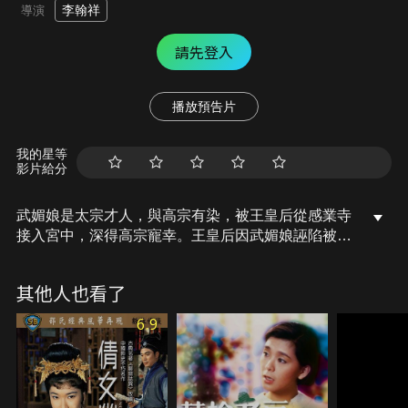
李翰祥
導演
請先登入
播放預告片
我的星等
影片給分
武媚娘是太宗才人，與高宗有染，被王皇后從感業寺
接入宮中，深得高宗寵幸。王皇后因武媚娘誣陷被
廢，武媚娘被封為皇后。武則天干預政治，迫害政敵
上官儀等人，包括自己的親生兒子李弘和李賢。上官
其他人也看了
儀的孫女上官婉兒與武則天有仇，但是完全被其個人
魅力所折服，成為武則天的心腹。高宗病故，武則天
6.9
廢中宗，自己親自執政。裴炎謀反，被殺，改國號
周，稱皇帝。武氏晚年，張昌宗和張易之想造反，被
武氏的氣勢嚇住。最後，武則天病逝於寶座前。