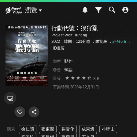
Hami Video
瀏覽
行動代號：狼狩獵
Project Wolf Hunting
2022．韓國．121分鐘 ．
限制級
．
評分6.6
．
HD畫質
動作
類型
韓語
發音
3.6
星等
下架時間 2028年12月31日
演員
徐仁國
張東潤
崔貴化
成東鎰
朴呼山