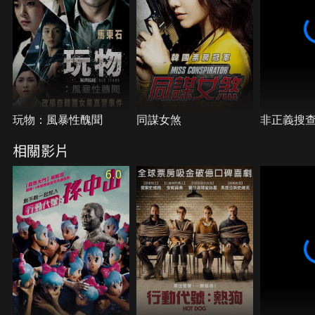
玩物：風暴性醜聞
同謀女煞
非正義搜
相關影片
6.0