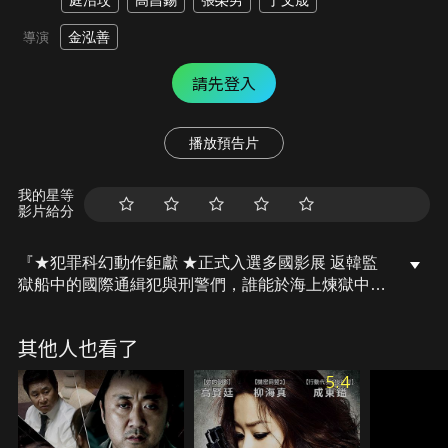
庭沼玟
高昌錫
張榮男
丁文晟
金泓善
導演
請先登入
播放預告片
我的星等
影片給分
『★犯罪科幻動作鉅獻 ★正式入選多國影展 返韓監
獄船中的國際通緝犯與刑警們，誰能於海上煉獄中存
活?』逃至東南亞的國際通緝犯們，將被集中於一艘
監獄船。罪大惡極的他們，和資深刑警們聚集於菲律
其他人也看了
賓馬尼拉港，渴望逃脫的宗斗（徐仁國 飾），和必須
返韓的道日（張東潤 飾）等人，他們各有目的，抱持
5.4
戒心搭上這艘船。在前往韓國的途中，在太平洋上的
他們遭遇前所未見的極端狀況，究竟在這海上煉獄
裡，誰能活到最後呢？