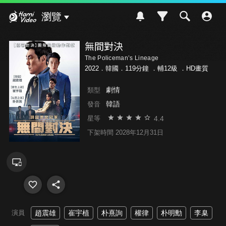
Hami Video
瀏覽
無間對決
The Policeman’s Lineage
2022．韓國．119分鐘 ．
輔12級
．HD畫質
劇情
類型
韓語
發音
4.4
星等
下架時間 2028年12月31日
演員
趙震雄
崔宇植
朴熹詢
權律
朴明勳
李臬