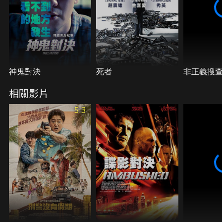
神鬼對決
死者
非正義搜
相關影片
5.3