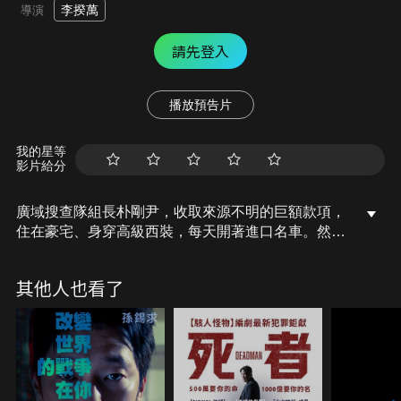
李揆萬
導演
請先登入
播放預告片
我的星等
影片給分
廣域搜查隊組長朴剛尹，收取來源不明的巨額款項，
住在豪宅、身穿高級西裝，每天開著進口名車。然
而，某天卻遇見了一名講求原則主義的新進警察崔旻
載。朴剛尹揭開了自己獨特的搜查方式，愈來愈親近
其他人也看了
的兩人在一起調查新型毒品案件的過程中，朴剛尹發
現崔旻載是名負責監視自己的警察，而崔旻載也漸漸
接近了隱藏在朴剛尹背後警察組織的秘密……