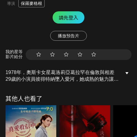
保羅麥格根
導演
請先登入
播放預告片
我的星等
影片給分
1978年，奧斯卡女星葛洛莉亞葛拉罕在倫敦與相差
29歲的小演員彼得特納墜入愛河，她成熟的魅力讓彼
得為之傾倒，而他對她的迷戀更讓她癡迷，但葛洛莉
亞癌症突然復發，不願拖累彼得的她決定隱瞞病情與
其他人也看了
他分手，為她們炙熱的愛情畫下句點。然而在1981年
9月，重病的葛洛莉亞到彼得在利物浦的老家休養，
7.0
從沒停止愛過彼此的兩人再度相聚，攜手度過最後的
相愛時光。