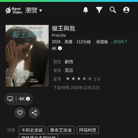
Hami Video
瀏覽
貓王與我
Priscilla
2024．美國．112分鐘 ．
保護級
．
評分6.7
．
4K
劇情
類型
英語
發音
3.9
星等
下架時間 2028年12月31日
演員
卡莉史派妮
雅各艾洛迪
阿瑞柯恩