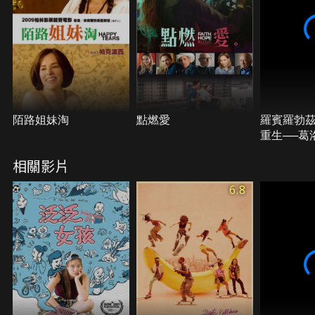
陌路姐妹淘
點燃愛
羅賓羅勃
重生──葛
奇
相關影片
6.8