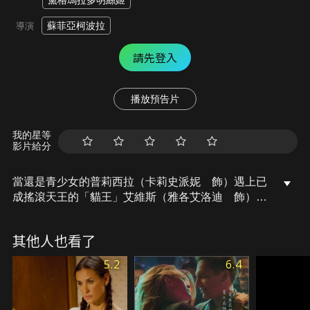
黛格瑪拉多明絲姬
蘇菲亞柯波拉
導演
請先登入
播放預告片
我的星等
影片給分
當還是青少女的普莉西拉（卡莉史派妮 飾）遇上已
成搖滾天王的「貓王」艾維斯（雅各艾洛迪 飾），
她所看見的是這位巨星私底下出乎意料的一面，一場
青澀戀情急速展開，伴隨而來的是令人戰慄的迷戀、
其他人也看了
孤獨時的同盟和一位脆弱摯友。
5.2
6.4