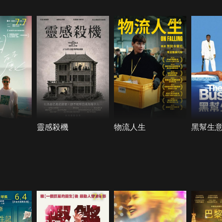
7.7
7.4
靈感殺機
物流人生
黑幫生
6.4
7.1