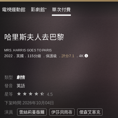
電視運動館
影劇館⁺
單次付費
哈里斯夫人去巴黎
MRS. HARRIS GOES TO PARIS
2022．英國．115分鐘 ．
保護級
．
評分7.1
．4K
類型
劇情
發音
英語
星等
4.5
下架時間 2026年10月04日
演員
蕾絲莉蔓薇爾
伊莎貝雨蓓
傑森艾塞克