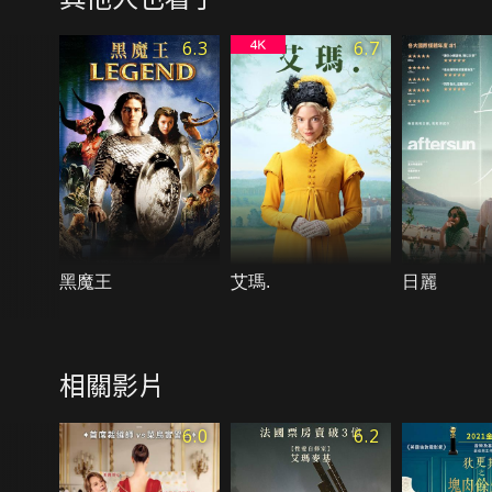
6.3
6.7
黑魔王
艾瑪.
日麗
相關影片
6.0
6.2