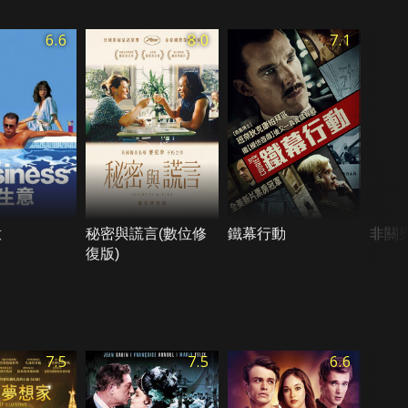
6.6
8.0
7.1
意
秘密與謊言(數位修
鐵幕行動
非關
復版)
7.5
7.5
6.6