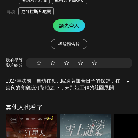
佛朗索瓦貝蘭
瓦萊麗卡爾桑媞
尼可拉斯凡尼爾
導演
請先登入
播放預告片
我的星等
影片給分
1927年法國，自幼在孤兒院過著艱苦日子的保羅，在
善良的賽樂絲汀幫助之下，來到她工作的莊園展開新
生活。莊園自由不受拘束的自然生活對小男孩保羅來
說充滿新鮮，他好奇地跑進森林玩耍，意外撞見一名
其他人也看了
正在打獵的老獵人，兩人自此發展出一段真摯的情
誼。除了森林與狩獵的知識，保羅更學習到關於人生
6.0
與生命的重要道理。