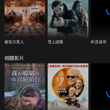
被告汪星人
雪上謎案
約見波布
相關影片