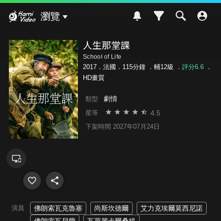
Hami Video
瀏覽
人生那堂課
School of Life
2017．法國．115分鐘 ．
輔12級
．
評分6.6
．
HD畫質
劇情
類型
4.5
星等
下架時間 2027年07月24日
演員
佛朗索瓦克魯塞
尚斯坎德爾
艾力克埃爾莫西尼諾