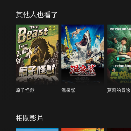
其他人也看了
6.6
原子怪獸
溫泉鯊
莫莉的冒險
相關影片