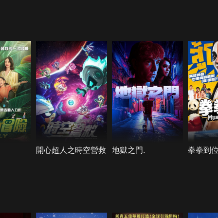
開心超人之時空營救
地獄之門.
拳拳到