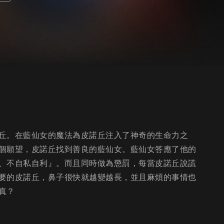
丘。在藍仙女的魔法為皮諾丘注入了神奇的生命力之
個願望，皮諾丘找到善良的藍仙女。藍仙女答應了他的
、不自私自利』。而且同時做為懲罰，每當皮諾丘說謊
要的皮諾丘，鼻子很快就越變越長，並且麻煩的事情也
真？