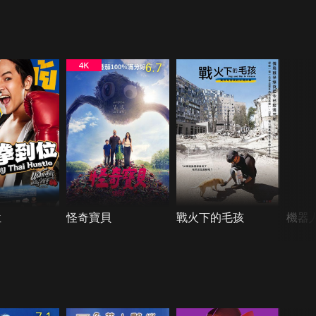
6.7
位
怪奇寶貝
戰火下的毛孩
機器