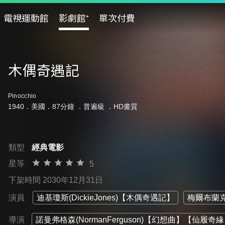
電視運動館
影劇館⁺
單次付費
木偶奇遇記
Pinocchio
1940．美國．87分鐘 ．
普遍級
．HD畫質
類型
經典電影
星等
5
下架時間 2030年12月31日
演員
迪基瓊斯(DickieJones)【木偶奇遇記】
梅爾布蘭克(
導演
諾曼弗格森(NormanFerguson)【幻想曲】【仙履奇