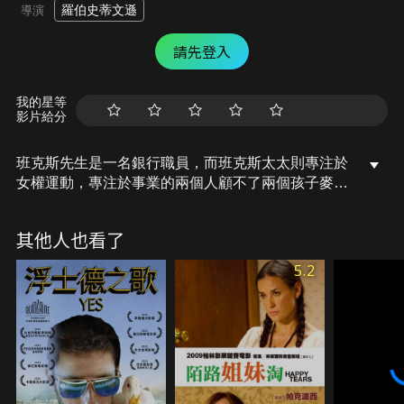
羅伯史蒂文遜
導演
請先登入
我的星等
影片給分
班克斯先生是一名銀行職員，而班克斯太太則專注於
女權運動，專注於事業的兩個人顧不了兩個孩子麥克
和珍，只好請保姆代勞，夫妻兩人並不知道兩個古靈
精怪的兄妹，不是普通的保姆能夠招架的了的！一位
其他人也看了
褓母仙女瑪麗·帕萍絲，她來到人間幫助班克斯家的
兩個孩子重拾歡樂，教導他們如何克服生活的困難，
5.2
讓兩個孩子重新感受到了親情和友情，並讓終日汲汲
於銀行業務與女權運動的班克斯兩夫婦體認到親子關
係的可貴。