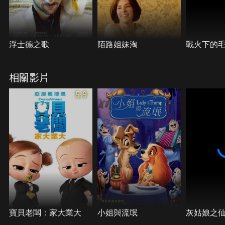
浮士德之歌
陌路姐妹淘
戰火下的
相關影片
5.9
寶貝老闆：家大業大
小姐與流氓
灰姑娘之