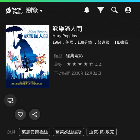
Hami Video
瀏覽
歡樂滿人間
Mary Poppins
1964．美國．138分鐘 ．
普遍級
．HD畫質
經典電影
類型
4.4
星等
下架時間 2030年12月31日
演員
茱麗安德魯絲
葛萊妮絲強斯
迪克·範·戴克