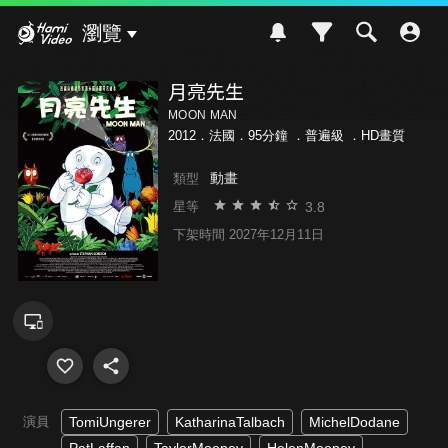
Hami Video
瀏覽
月亮先生
MOON MAN
2012．法國．95分鐘 ．
普遍級
．HD畫質
動畫
類型
3.8
星等
下架時間 2027年12月11日
演員
TomiUngerer
KatharinaTalbach
MichelDodane