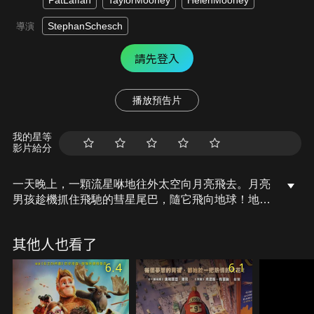
PatLaffan
TaylorMooney
HelenMooney
StephanSchesch
導演
請先登入
播放預告片
我的星等
影片給分
一天晚上，一顆流星咻地往外太空向月亮飛去。月亮
男孩趁機抓住飛馳的彗星尾巴，隨它飛向地球！地球
的統治者因外來星球的入侵者備感威脅，不過他們唯
一能找到的卻只有銀白色的腳印出現在火山口邊緣…
其他人也看了
為了躲避地球統治者和軍隊的追捕，月亮先生展開了
漫長的旅程，一路上帶給追逐夢想的人奇蹟，孩子們
6.4
6.1
都愛上了這個男孩，他也漸漸明白自己對孩子們的重
要性。