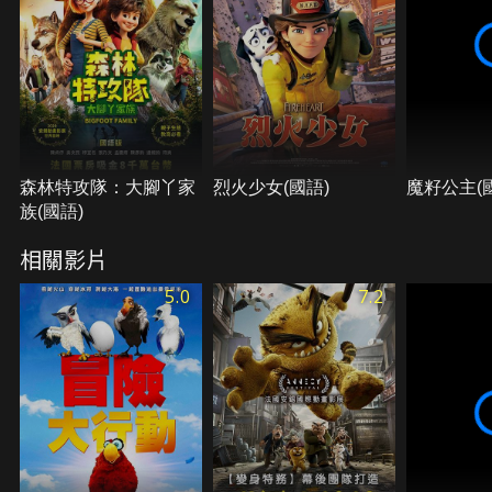
森林特攻隊：大腳丫家
烈火少女(國語)
魔籽公主(
族(國語)
相關影片
5.0
7.2