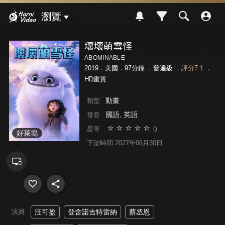
Hami Video
瀏覽
壞壞萌雪怪
ABOMINABLE
2019．美國．97分鐘 ．
普遍級
．
評分7.1
．
HD畫質
動畫
類型
國語, 英語
發音
0
星等
好萊塢
下架時間 2027年06月30日
演員
汪可盈
登舍諾吉特雷納
蔡丞恩