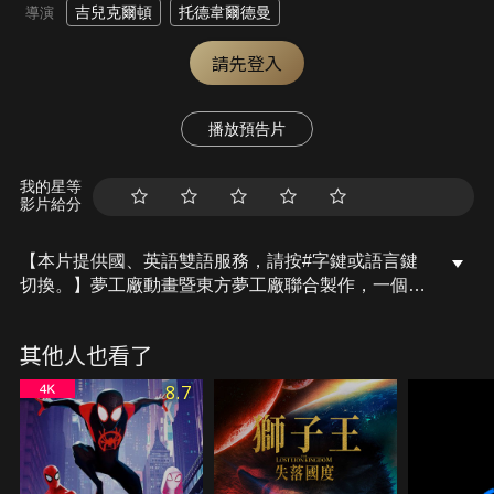
吉兒克爾頓
托德韋爾德曼
導演
請先登入
播放預告片
我的星等
影片給分
【本片提供國、英語雙語服務，請按#字鍵或語言鍵
切換。】夢工廠動畫暨東方夢工廠聯合製作，一個擁
有魔法的雪怪與家人失散，少女小宜在她居住的上海
公寓大樓屋頂遇到一個雪怪，她就和她淘氣調皮的死
其他人也看了
黨阿靖和潘潘，替他取名為「埃佛勒斯」，然後踏上
一場驚險刺激、史詩般的冒險旅程，試圖把這個魔法
8.7
雪怪帶到地球的最高峰，再度與他的家人團聚。