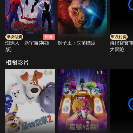
蜘蛛人：新宇宙(英語
獅子王：失落國度
海綿寶寶
版)
大冒險
相關影片
6.4
6.0