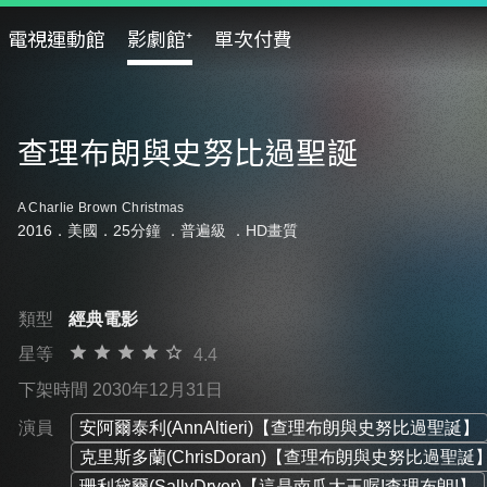
電視運動館
影劇館⁺
單次付費
查理布朗與史努比過聖誕
A Charlie Brown Christmas
2016．美國．25分鐘 ．
普遍級
．HD畫質
類型
經典電影
星等
4.4
下架時間 2030年12月31日
演員
安阿爾泰利(AnnAltieri)【查理布朗與史努比過聖誕】
克里斯多蘭(ChrisDoran)【查理布朗與史努比過聖誕
珊利黛爾(SallyDryer)【這是南瓜大王喔!查理布朗!】