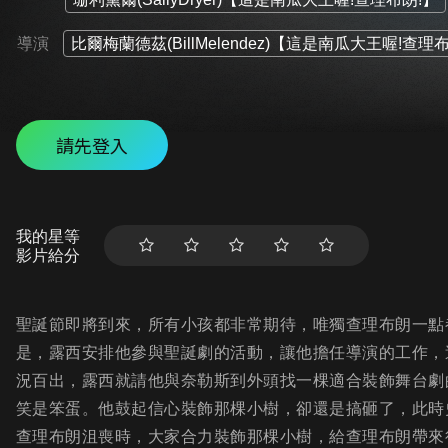
導演
比爾梅蘭德茲(BillMelendez)【這是南瓜大王喔!查理
請先登入
我的星等
影片給分
聖誕節即將到來，所有小孩都非常期待，唯獨查理布朗一點
是，露西安排他參與聖誕劇的活動，讓他擔任導演的工作，
況百出，露西就請他與奈勒斯到外頭找一棵適合裝飾舞台劇
笑是笨蛋。他鼓起信心裝飾那棵小樹，卻還是搞砸了，此時
查理布朗沮喪時，大家合力裝飾那棵小樹，給查理布朗帶來