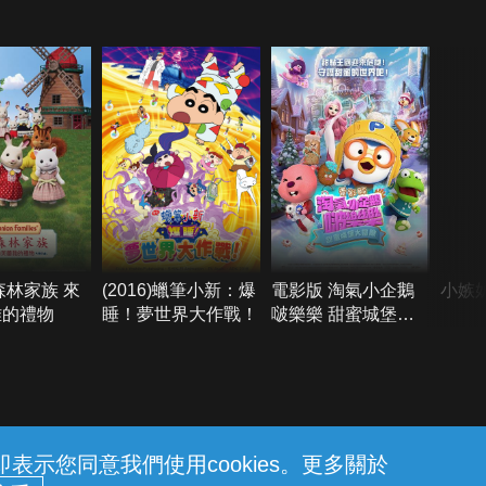
森林家族 來
(2016)蠟筆小新：爆
電影版 淘氣小企鵝
小嫉
雅的禮物
睡！夢世界大作戰！
啵樂樂 甜蜜城堡大
冒險
示您同意我們使用cookies。更多關於