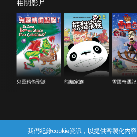
相關影片
CINEMAS
6.8
鬼靈精偷聖誕
熊貓家族
雪國奇遇記(
{{notifyMsg}}
我們紀錄cookie資訊，以提供客製化