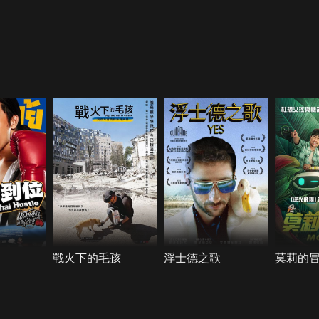
戰火下的毛孩
浮士德之歌
莫莉的