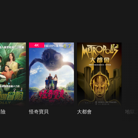
6.7
8.3
冒險
怪奇寶貝
大都會
地獄之