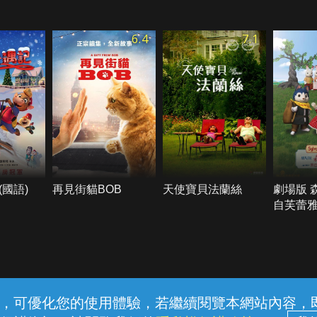
6.4
7.1
國語)
再見街貓BOB
天使寶貝法蘭絲
劇場版 
自芙蕾
常見問題
線上客服
服務條款
隱私權保護
內容，可優化您的使用體驗，若繼續閱覽本網站內容，即表