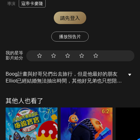
寇帝卡麥隆
導演
請先登入
播放預告片
我的星等
影片給分
Boog計畫與好哥兒們出去旅行，但是他最好的朋友
Elliot已經結婚無法抽出時間，其他好兄弟也只想陪伴
家人，失望的他只好自己一個人去旅行。旅途中遇見
正在巡迴的俄羅斯馬戲團，讓他的旅程充滿驚喜與刺
其他人也看了
激。
7.1
6.2