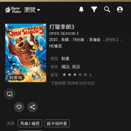
Hami Video
瀏覽
打獵季節3
OPEN SEASON 3
2010．美國．74分鐘 ．
普遍級
．
評分5.1
．
HD畫質
動畫
類型
國語, 英語
發音
3
星等
好萊塢
下架時間 2026年10月31日
演員
馬修J.穆恩
妮卡福特曼