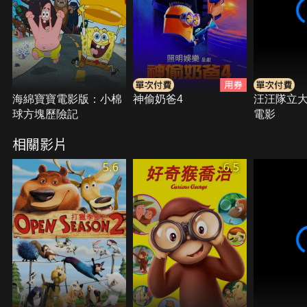
海綿寶寶電影版：小棉
神偷奶爸4
汪汪隊立
球方塊歷險記
電影
相關影片
5.6
6.5