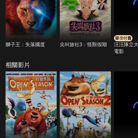
獅子王：失落國度
尖叫旅社3：怪獸假期
汪汪隊立
電影
相關影片
6.1
5.6