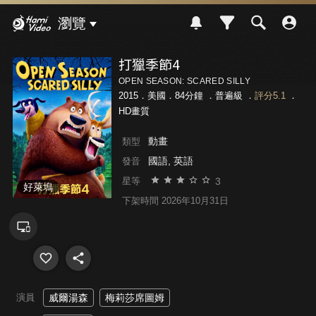
Hami Video
瀏覽
打獵季節4
OPEN SEASON: SCARED SILLY
2015．美國．84分鐘 ．
普遍級
．
評分5.1
．
HD畫質
動畫
類型
國語, 英語
發音
3
星等
好萊塢
下架時間 2026年10月31日
演員
威爾湯森
梅莉莎席圖姆