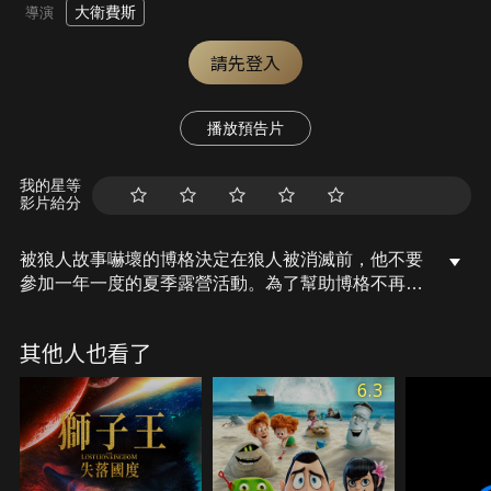
大衛費斯
導演
請先登入
播放預告片
我的星等
影片給分
被狼人故事嚇壞的博格決定在狼人被消滅前，他不要
參加一年一度的夏季露營活動。為了幫助博格不再害
怕，艾略特和他的森林夥伴們決定好好嚇嚇博格，並
解開狼人之謎(c)2016 Sony Pictures Television Inc.
其他人也看了
All Rights Reserved.
6.3