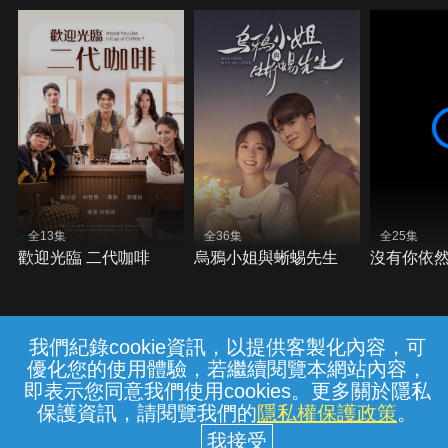
全13集
全36集
全25集
歡迎光臨 二代咖啡
烏鴉小姐與蜥蜴先生
沒有你依
我們紀錄cookie資訊，以提供客製化內容，可
{{notifyMsg}}
優化您的使用體驗，若繼續閱覽本網站內容，
常見問題
線上客服
服務條款
隱私權保護
即表示您同意我們使用cookies。更多關於隱私
保護資訊，請閱覽我們的
隱私權保護政策
。
中華電信股份有限公司個人家庭分公司
(統一編號：96979949) © 2026