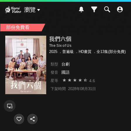
Hami Video
瀏覽
部份免費看
我們六個
The Six of Us
2025 ．
普遍級
．HD畫質 ．全13集(部分免費)
台劇
類型
國語
發音
4.6
星等
下架時間
2028年08月31日