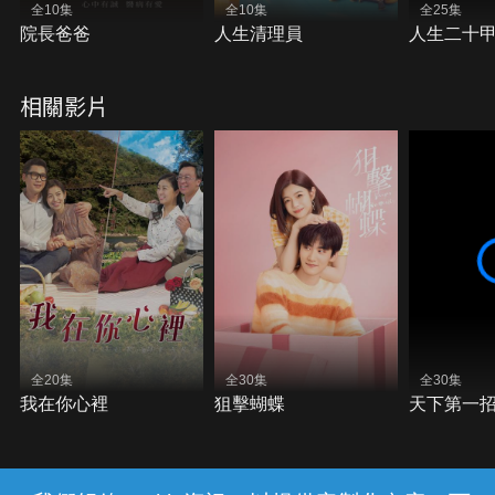
全10集
全10集
全25集
院長爸爸
人生清理員
人生二十
相關影片
全20集
全30集
全30集
我在你心裡
狙擊蝴蝶
天下第一