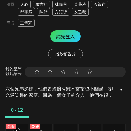
演員
天心
馬志翔
林雨葶
黃薇渟
涂善存
邱宇辰
陳妤
方語昕
安乙蕎
王傳宗
導演
請先登入
播放預告片
我的星等
影片給分
六個兄弟姊妹，他們曾經擁有雖不富裕也不圓滿，卻
充滿笑聲的家庭。因為一個女子的介入，他們在很短
的時間內，失去了母親，失去了家庭，甚至失去了父
親的陪伴護佑。
0 - 12
免費
免費