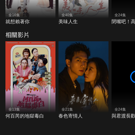
全16集
全40集
全24集
就想賴著你
美味人生
閉嘴吧！
相關影片
全13集
全21集
全24集
何百芮的地獄毒白
春色寄情人
與君渡長