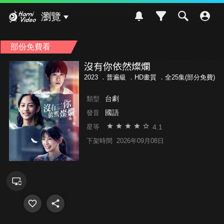
Hami Video
瀏覽
部份免費看
沒有你依然燦爛
2023 ．
普遍級
．HD畫質 ．全25集(部分免費)
台劇
類型
國語
發音
4.1
星等
下架時間
2026年09月08日