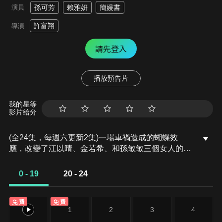
演員
孫可芳
賴雅妍
簡嫚書
許富翔
導演
請先登入
播放預告片
我的星等
影片給分
(全24集，每週六更新2集)一場車禍造成的蝴蝶效
應，改變了江以晴、金若希、和孫敏敏三個女人的命
運。
0 - 19
20 - 24
免費
免費
0
1
2
3
4