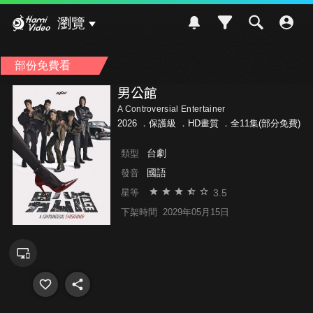
Hami Video
瀏覽
部份免費看
男公館
A Controversial Entertainer
2026 ．
保護級
．HD畫質 ．全11集(部分免費)
台劇
類型
國語
發音
3.5
星等
下架時間
2029年05月15日