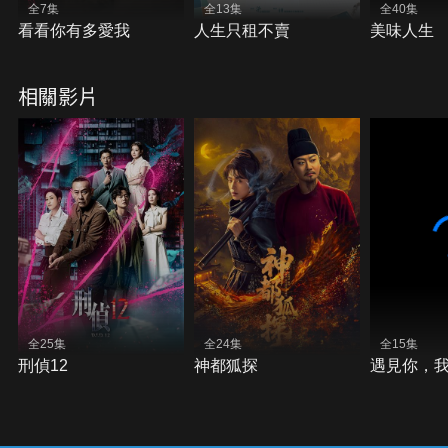
全7集
全13集
全40集
看看你有多愛我
人生只租不賣
美味人生
相關影片
全25集
全24集
全15集
刑偵12
神都狐探
遇見你，