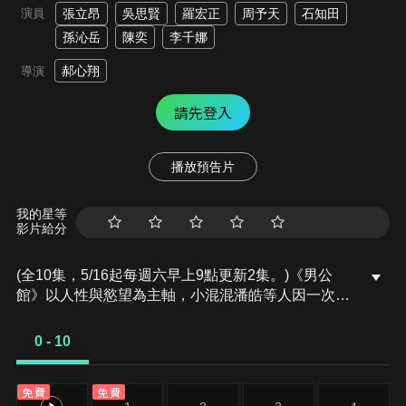
演員
張立昂
吳思賢
羅宏正
周予天
石知田
孫沁岳
陳奕
李千娜
郝心翔
導演
請先登入
播放預告片
我的星等
影片給分
(全10集，5/16起每週六早上9點更新2集。)《男公
館》以人性與慾望為主軸，小混混潘皓等人因一次鑽
石貪念而被追殺，陰錯陽差躲進男公館想藏身，卻華
麗轉身成為紅牌男公關的黑色喜劇。由張立昂、吳思
0 - 10
賢、周予天、羅宏正、石知田、孫沁岳、陳奕、李千
娜領銜主演，並由周曉涵、李銘忠、謝承均、邱偲
免費
免費
琹、林輝瑝聯合演出。