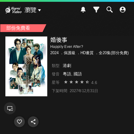
Hami Video
瀏覽
部份免費看
婚後事
Happily Ever After?
2024 ．
保護級
．HD畫質 ．全20集(部分免費)
港劇
類型
粵語, 國語
發音
4.6
星等
下架時間
2027年12月31日