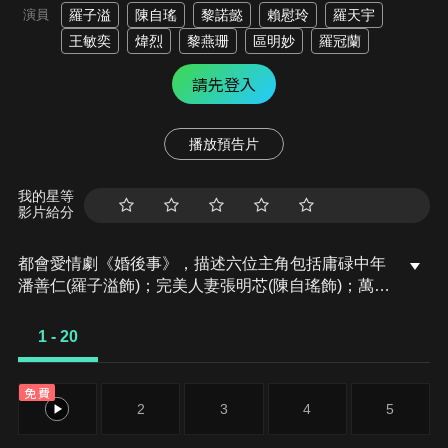
演員
羅子溢
陳自瑤
黎諾懿
賴慰玲
羅天宇
王敏奕
煒烈
黎燕珊
區明妙
羅冠蘭
請先登入
播放預告片
我的星等
影片給分
都會愛情劇《婚後事》，描述六位主角包括庸碌中年
潘善仁(羅子溢飾)；完美人妻張明芯(陳自瑤飾)；萬人
迷甘誠鈞(黎諾懿飾)；拜金女呂靜林(賴慰玲飾)；無根
草與愛情狂呂靜海(王敏奕飾)；kidult與交友程式玩家
1 - 20
程天暉(羅天宇飾)的多角關係愛情故事，分為「離
婚」、「不忠」、「錯愛」、「修復」四個章節。每
免費
集俱有題旨，呼應相關章節，由一至兩位主角的視角
1
2
3
4
5
作敘述，展現故事情節的不同版本，透過切換敘述
者、視角及時空，突顯當局者迷！故事裡的衝突與懸