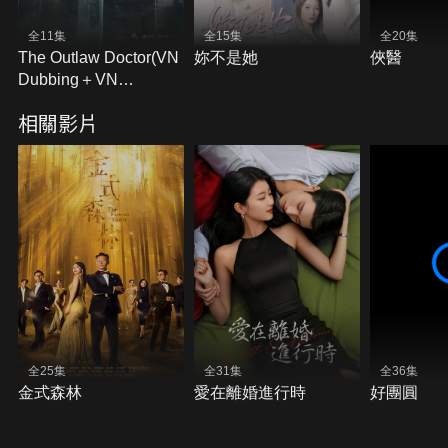
全11集
全15集
全20集
The Outlaw Doctor(VN
妳不是她
俠醫
Dubbing＋VN
Subtitles)
相關影片
全25集
全31集
全36集
金式森林
愛在離婚進行時
好團圓