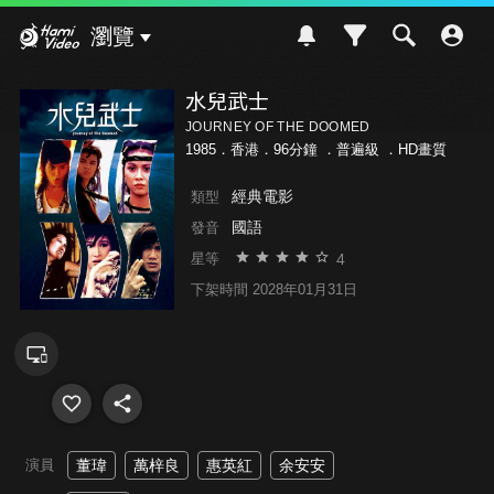
Hami Video
瀏覽
水兒武士
JOURNEY OF THE DOOMED
1985．香港．96分鐘 ．
普遍級
．HD畫質
經典電影
類型
國語
發音
4
星等
下架時間 2028年01月31日
演員
董瑋
萬梓良
惠英紅
余安安