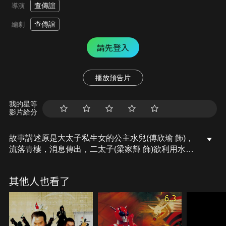
查傳誼
導演
查傳誼
編劇
請先登入
播放預告片
我的星等
影片給分
故事講述原是大太子私生女的公主水兒(傅欣瑜 飾)，
流落青樓，消息傳出，二太子(梁家輝 飾)欲利用水兒
奪位，引來大太子派出殺手暗殺，武士(董瑋)帶同燕
十三（莫少聰）、司馬縱橫及練飛霞保護水兒回皇
其他人也看了
宮。沿途激戰，水兒嬌生慣養，武士生性耿直，兩人
鬥氣衝突‥‥
6.3