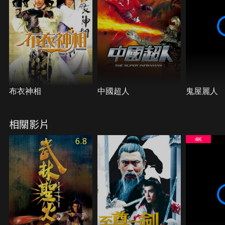
布衣神相
中國超人
鬼屋麗人
相關影片
6.8