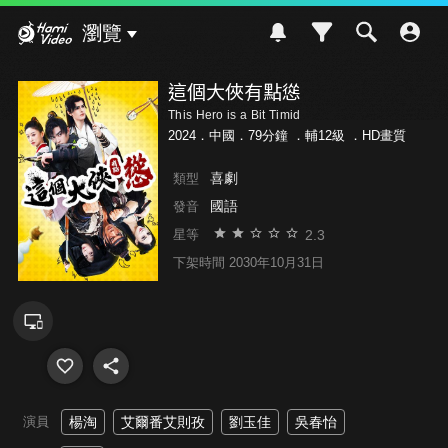
Hami Video
瀏覽
這個大俠有點慫
This Hero is a Bit Timid
2024．中國．79分鐘 ．
輔12級
．HD畫質
喜劇
類型
國語
發音
2.3
星等
下架時間 2030年10月31日
演員
楊淘
艾爾番艾則孜
劉玉佳
吳春怡