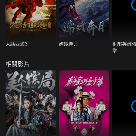
大話西遊3
嫦娥奔月
射鵰英雄
掌
相關影片