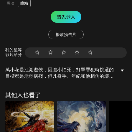
簡靖
導演
請先登入
播放預告片
我的星等
影片給分
萬小花是江湖遊俠，因膽小怕死，打擊罪犯時挑選的
目標都是老弱病殘，但凡身手、年紀和他相仿的壞
人，出於安全起見，他都會禮讓給那些用於冒險的大
俠。直到他遇見了一位名叫蘇墨嫣的俠女，由此踏上
其他人也看了
了一段危機四伏的驚險旅程……