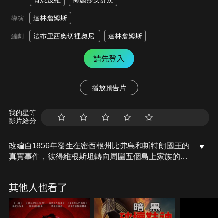
肖恩皮維
梅麗莎安舒茨
達林詹姆斯
導演
法布里西奧切裡奧尼
達林詹姆斯
編劇
請先登入
播放預告片
我的星等
影片給分
改編自1856年發生在密西根州比弗島和斯特朗國王的
真實事件，彼得維根斯坦轉向周圍五個島上家族的男
人們，警告道密西根州比弗島慘絕人寰殺人件事千萬
不要說出去，男人們看著牧師被槍殺在自家門外，五
其他人也看了
個家族並做出了一個決定，將他的遺體秘密地埋葬在
格雷夫斯島，美國第一位也是唯一一位國王的統治就
此結束，但每個結束都伴隨著新的開始，因為邪惡在