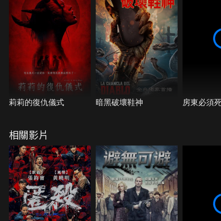
那一夜誕生了，五個家族一直統治著這座島嶼，五個
家族共享著島嶼的財富也共同承受著島嶼的詛咒。
莉莉的復仇儀式
暗黑破壞鞋神
房東必須
相關影片