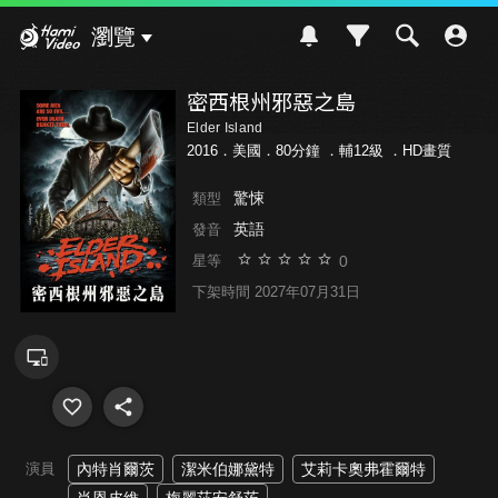
Hami Video
瀏覽
密西根州邪惡之島
Elder Island
2016．美國．80分鐘 ．
輔12級
．HD畫質
驚悚
類型
英語
發音
0
星等
下架時間 2027年07月31日
演員
內特肖爾茨
潔米伯娜黛特
艾莉卡奧弗霍爾特