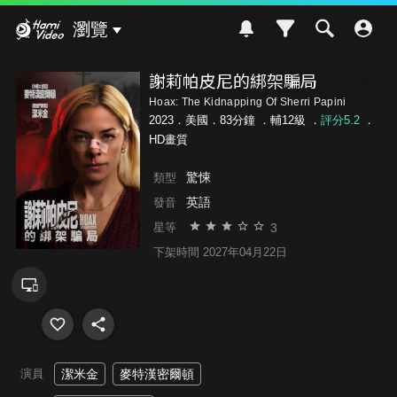
Hami Video
瀏覽
謝莉帕皮尼的綁架騙局
Hoax: The Kidnapping Of Sherri Papini
2023．美國．83分鐘 ．
輔12級
．
評分5.2
．
HD畫質
驚悚
類型
英語
發音
3
星等
下架時間 2027年04月22日
演員
潔米金
麥特漢密爾頓