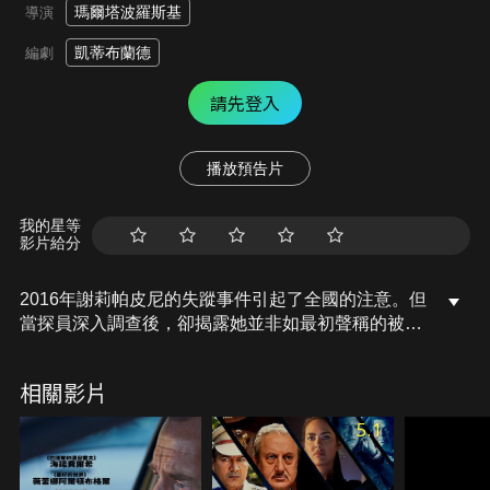
瑪爾塔波羅斯基
導演
凱蒂布蘭德
編劇
請先登入
播放預告片
我的星等
影片給分
2016年謝莉帕皮尼的失蹤事件引起了全國的注意。但
當探員深入調查後，卻揭露她並非如最初聲稱的被綁
架，情勢一下子逆轉。
相關影片
5.1