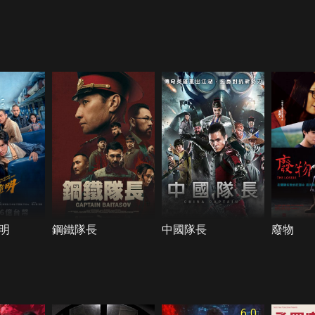
明
鋼鐵隊長
中國隊長
廢物
6.0