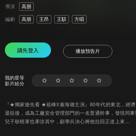
導演
高朋
編劇
高朋
王昂
王馼
方唱
請先登入
播放預告片
我的星等
影片給分
『★獨家搶先看 ★祖峰X秦海璐主演』80年代的東北，經
退役後，成為工廠安全管理部門的一名普通幹事，發現同事
兒子耿曉軍也牽涉其中，顧學兵決心將他拉回正道上來…