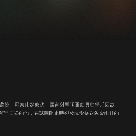
濟蕭條，竊案此起彼伏，國家射擊隊運動員顧學兵因故
監守自盜的他，在試圖阻止時卻發現愛慕對象金雨佳的