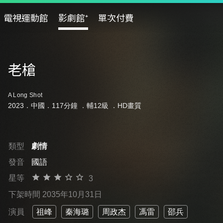
電視運動館
影劇館⁺
單次付費
老槍
A Long Shot
2023．中國．117分鐘 ．
輔12級
．HD畫質
類型
劇情
發音
國語
星等
3
下架時間 2035年10月31日
演員
祖峰
秦海璐
周政杰
馮雷
邵兵