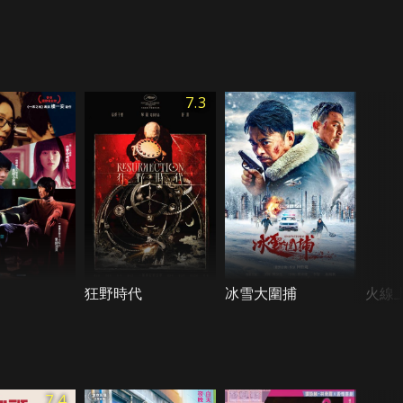
7.3
狂野時代
冰雪大圍捕
火線
7.4