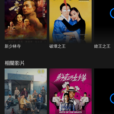
和其他足球隊員在比賽中遭遇了前所未有的強勁對手
「魔鬼隊」，他們要如何擊敗強敵、贏得勝利呢？
新少林寺
破壞之王
鎗王之王
相關影片
6.9