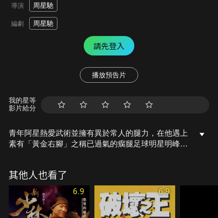
周星馳
導演
周星馳
編劇
請先登入
播放預告片
我的星等
影片給分
青年阿星熱愛武術並擁有異於常人的腿力，在他遇上
素有「黃金右腳」之稱已過氣的瘸腿足球明星明峰
後，阿星的足球天份才被發掘；擔任教練的明峰力邀
「大力金剛腿」阿星及「少林五祖」的師兄弟共組一
其他人也看了
支「少林隊」，以便參加全國超級盃足球大賽。過程
中，阿星與一名奇醜無比卻能以太極拳法做包子鰻頭
6.9
6.9
的奇女子阿梅相識。極度缺乏自信的阿梅在阿星千方
百計的鼓舞下，終於嘗試改變自己的人生。此時阿星