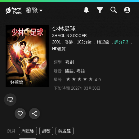
Hami Video
瀏覽
少林足球
SHAOLIN SOCCER
2001．香港．102分鐘 ．
輔12級
．
評分7.3
．
HD畫質
喜劇
類型
國語, 粵語
發音
4.9
星等
好萊塢
下架時間 2027年03月30日
演員
周星馳
趙薇
吳孟達