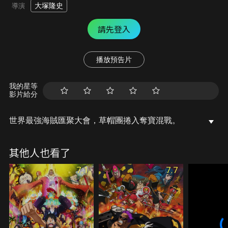
大塚隆史
導演
請先登入
播放預告片
我的星等
影片給分
世界最強海賊匯聚大會，草帽團捲入奪寶混戰。
其他人也看了
7.1
7.7