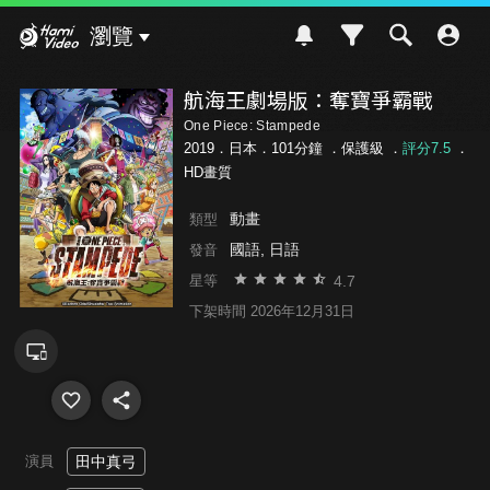
Hami Video
瀏覽
航海王劇場版：奪寶爭霸戰
One Piece: Stampede
2019．日本．101分鐘 ．
保護級
．
評分7.5
．
HD畫質
動畫
類型
國語, 日語
發音
4.7
星等
下架時間 2026年12月31日
演員
田中真弓