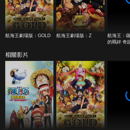
航海王劇場版：GOLD
航海王劇場版：Z
航海王：薩
的羈絆 奇
繼承的意
相關影片
7.9
7.1