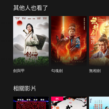
其他人也看了
劍與甲
勾魂劍
無相劍
相關影片