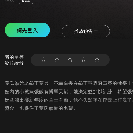
請先登入
播放預告片
我的星等
影片給分
葉氏拳館老拳王葉晨，不幸命喪在拳王爭霸冠軍賽的擂臺上
館內的小教練張徹有搏擊天賦，她決定並加以訓練，希望張
氏拳館出賽新年度的拳王爭霸，他不失眾望在擂臺上打贏了
獎金，也保住了葉氏拳館的名望。