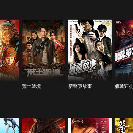
7.0
荒土戰境
新警察故事
獵戰狂