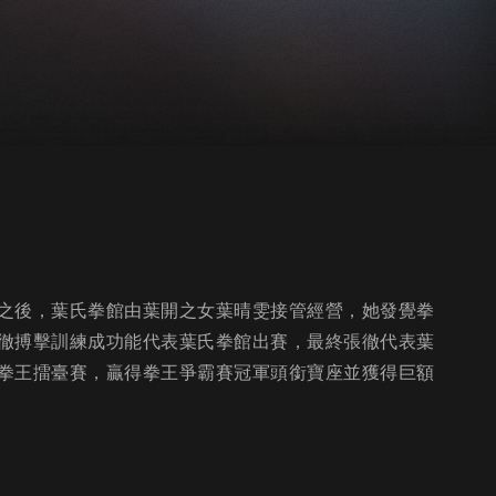
之後，葉氏拳館由葉開之女葉晴雯接管經營，她發覺拳
徹搏擊訓練成功能代表葉氏拳館出賽，最終張徹代表葉
拳王擂臺賽，贏得拳王爭霸賽冠軍頭銜寶座並獲得巨額