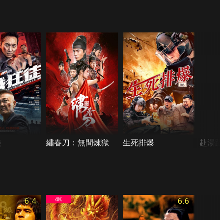
徒
繡春刀：無間煉獄
生死排爆
赴湯蹈
6.4
6.6