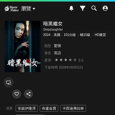
Hami Video
瀏覽
暗黑繼女
Stepdaughter
2024．美國．101分鐘 ．
輔15級
．HD畫質
驚悚
類型
英語
發音
3.5
星等
下架時間 2029年09月01日
演員
安妮伊隆澤
布盧金寶
卡西迪弗拉林