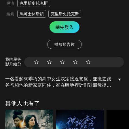
克里斯史托克斯
導演
馬可士休斯頓
克里斯史托克斯
編劇
請先登入
播放預告片
我的星等
影片給分
一名看起來乖巧的高中女生決定接近爸爸，並搬去跟
爸爸和他的新家庭同住，卻在暗地裡計劃對繼母復
仇，為了替媽媽和奶奶討回公道。
其他人也看了