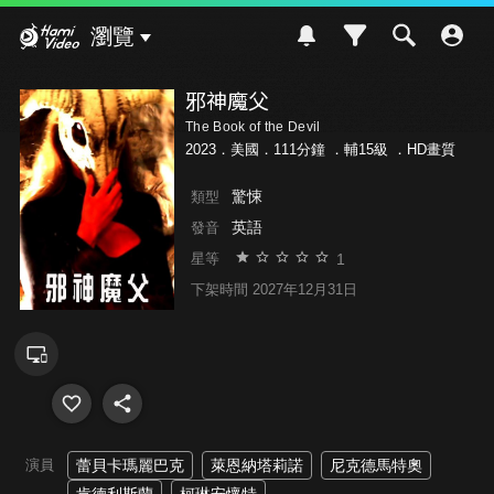
Hami Video
瀏覽
邪神魔父
The Book of the Devil
2023．美國．111分鐘 ．
輔15級
．HD畫質
驚悚
類型
英語
發音
1
星等
下架時間 2027年12月31日
演員
蕾貝卡瑪麗巴克
萊恩納塔莉諾
尼克德馬特奧