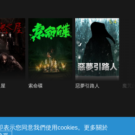
5.4
之屋
索命碟
惡夢引路人
魔咒
示您同意我們使用cookies。更多關於