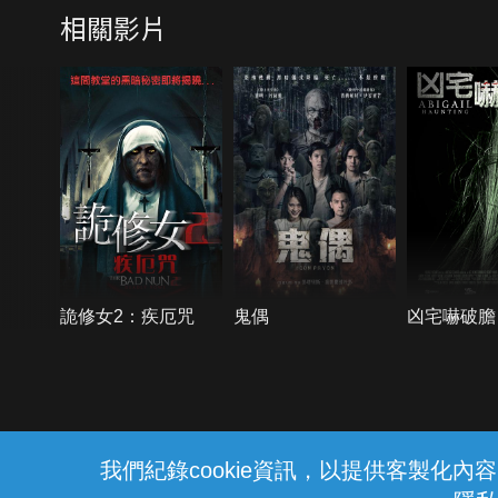
相關影片
詭修女2：疾厄咒
鬼偶
凶宅嚇破膽
{{notifyMsg}}
我們紀錄cookie資訊，以提供客製化