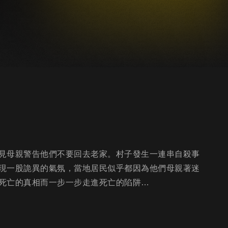
見母親警告他們不要回去老家。村子發生一連串自殺事
現一股詭異的氣氛，當地居民似乎都因為他們母親著迷
死亡的真相而一步一步走進死亡的陷阱…