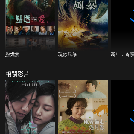
點燃愛
現鈔風暴
新年．奇
相關影片