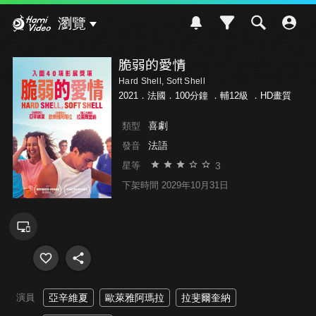
Hami Video
瀏覽
脆弱的愛情
Hard Shell, Soft Shell
2021．法國．100分鐘 ．
輔12級
．HD畫質
喜劇
類型
法語
發音
3
星等
下架時間 2029年10月31日
演員
亞辛維夏
歐萊雅阿瑪拉
拉斐爾奎納