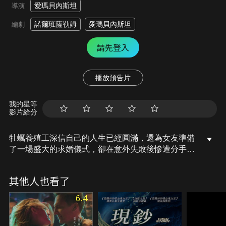
愛瑪貝內斯坦
導演
諾爾班薩勒姆
愛瑪貝內斯坦
編劇
請先登入
播放預告片
我的星等
影片給分
牡蠣養殖工深信自己的人生已經圓滿，還為女友準備
了一場盛大的求婚儀式，卻在意外失敗後慘遭分手。
心碎的他必須重新思考，幸福究竟是什麼。
其他人也看了
6.4