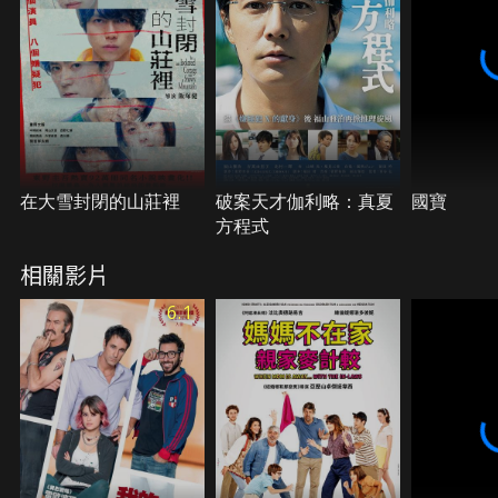
在大雪封閉的山莊裡
破案天才伽利略：真夏
國寶
方程式
相關影片
6.1