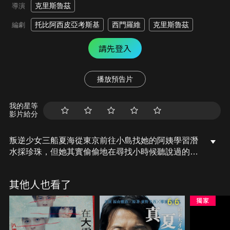
克里斯魯茲
導演
托比阿西皮亞考斯基
西門羅維
克里斯魯茲
編劇
請先登入
播放預告片
我的星等
影片給分
叛逆少女三船夏海從東京前往小島找她的阿姨學習潛
水採珍珠，但她其實偷偷地在尋找小時候聽說過的寶
藏。
其他人也看了
6.6