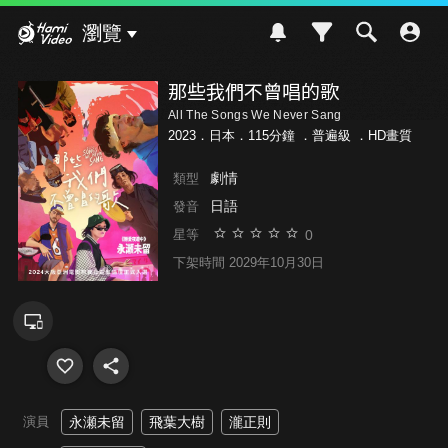
Hami Video
瀏覽
那些我們不曾唱的歌
All The Songs We Never Sang
2023．日本．115分鐘 ．
普遍級
．HD畫質
劇情
類型
日語
發音
0
星等
下架時間 2029年10月30日
演員
永瀬未留
飛葉大樹
瀧正則