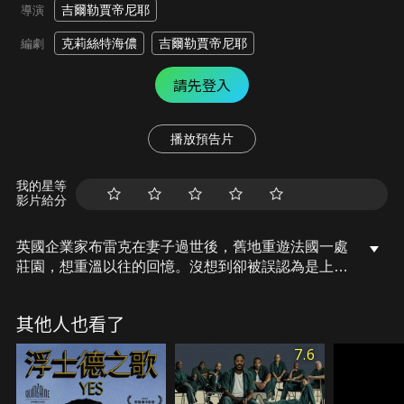
吉爾勒賈帝尼耶
導演
克莉絲特海儂
吉爾勒賈帝尼耶
編劇
請先登入
播放預告片
我的星等
影片給分
英國企業家布雷克在妻子過世後，舊地重遊法國一處
莊園，想重溫以往的回憶。沒想到卻被誤認為是上門
求職的退休老人，誤打誤撞地成為莊園管家。在這
裡，他遇見瀕臨破產卻性格孤高的莊園女主人、手腳
其他人也看了
幹練卻嘴巴不饒人的女總管、暗戀女總管卻不敢說出
口的園丁，這裡的每個人都隱藏著一個秘密，就連他
7.6
們的貓也是！原本在商場叱吒風雲的布雷克就這樣過
起任人使喚的日子，眼看飯碗不如想像中好端，安德