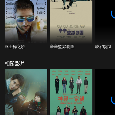
魯該如何重振莊園，並成功收服這座莊園的大大小
小？
浮士德之歌
辛辛監獄劇團
峽谷騎跡
相關影片