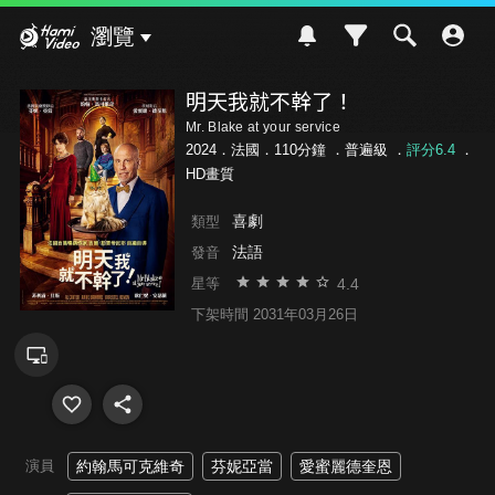
Hami Video
瀏覽
明天我就不幹了！
Mr. Blake at your service
2024．法國．110分鐘 ．
普遍級
．
評分6.4
．
HD畫質
喜劇
類型
法語
發音
4.4
星等
下架時間 2031年03月26日
演員
約翰馬可克維奇
芬妮亞當
愛蜜麗德奎恩