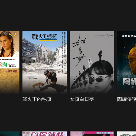
5.2
戰火下的毛孩
女孩白日夢
陶罐傳