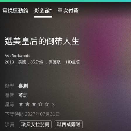
電視運動館
影劇館⁺
單次付費
選美皇后的倒帶人生
Ass Backwards
2013．美國．85分鐘 ．
保護級
．HD畫質
類型
喜劇
發音
英語
星等
3
下架時間 2027年07月31日
演員
瓊黛安拉斐爾
凱西威爾遜