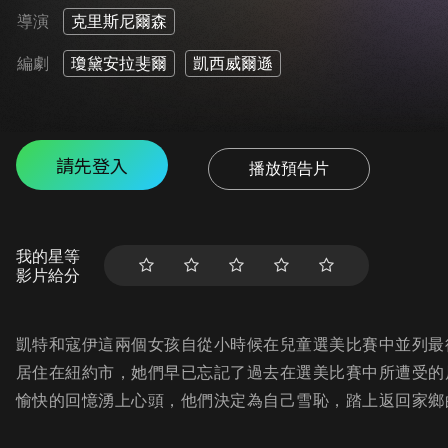
導演
克里斯尼爾森
編劇
瓊黛安拉斐爾
凱西威爾遜
請先登入
播放預告片
我的星等
影片給分
凱特和寇伊這兩個女孩自從小時候在兒童選美比賽中並列最
居住在紐約市，她們早已忘記了過去在選美比賽中所遭受的
愉快的回憶湧上心頭，他們決定為自己雪恥，踏上返回家鄉