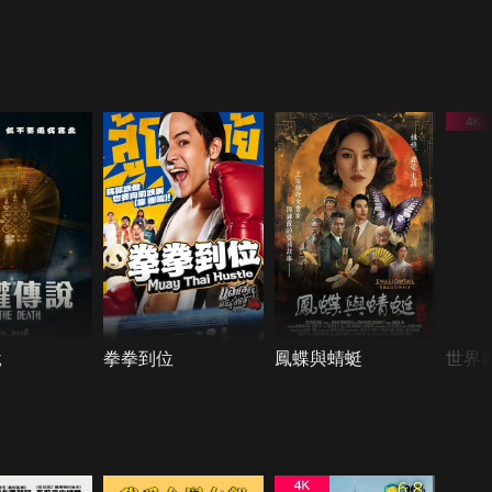
說
拳拳到位
鳳蝶與蜻蜓
世界
6.8