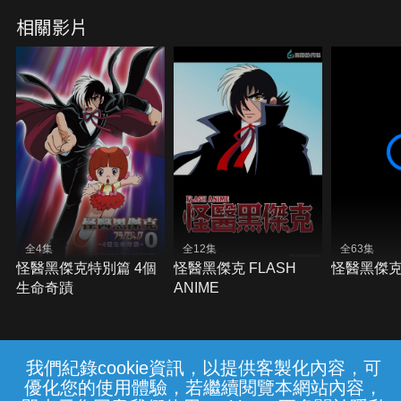
相關影片
全4集
全12集
全63集
怪醫黑傑克特別篇 4個
怪醫黑傑克 FLASH
怪醫黑傑
生命奇蹟
ANIME
我們紀錄cookie資訊，以提供客製化內容，可
{{notifyMsg}}
優化您的使用體驗，若繼續閱覽本網站內容，
常見問題
線上客服
服務條款
隱私權保護