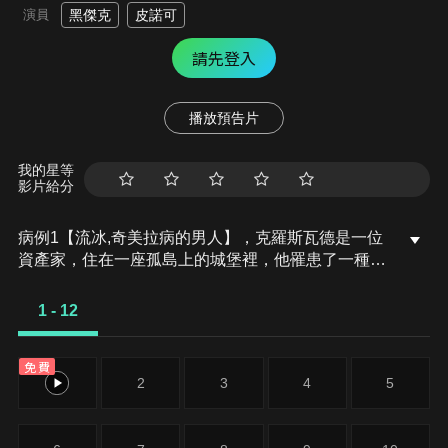
演員
黑傑克
皮諾可
請先登入
播放預告片
我的星等
影片給分
病例1【流冰,奇美拉病的男人】，克羅斯瓦德是一位
資產家，住在一座孤島上的城堡裡，他罹患了一種會
重複攝取並排出大量水分的怪病。想要解開這個怪病
之謎的黑傑克，最後發現這座島上，並不是只有克羅
1 - 12
斯瓦德受到這種怪病的侵襲...。
免費
1
2
3
4
5