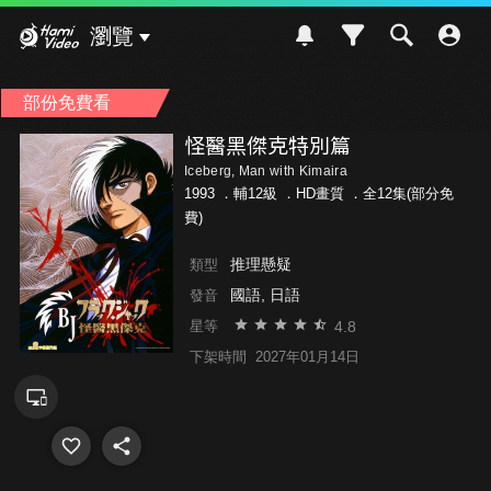
Hami Video
瀏覽
部份免費看
怪醫黑傑克特別篇
Iceberg, Man with Kimaira
1993 ．
輔12級
．HD畫質 ．全12集(部分免
費)
推理懸疑
類型
國語, 日語
發音
4.8
星等
下架時間
2027年01月14日