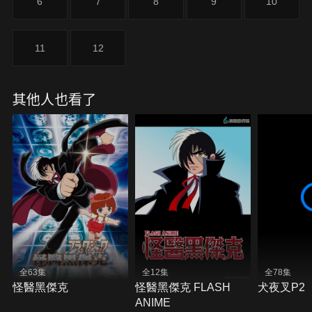
6
7
8
9
10
11
12
其他人也看了
全63集
全12集
全78集
怪醫黑傑克
怪醫黑傑克 FLASH
犬夜叉P2
ANIME