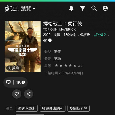
Hami Video
瀏覽
捍衛戰士：獨行俠
TOP GUN: MAVERICK
2022．美國．130分鐘 ．
保護級
．
評分8.2
．
4K
動作
類型
英語
發音
4.8
星等
好萊塢
下架時間 2027年03月30日
演員
湯姆克魯斯
珍妮佛康納莉
麥爾斯泰勒