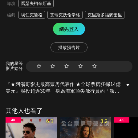
喬瑟夫柯辛斯基
導演
埃仁克魯格
艾瑞克沃倫辛格
克里斯多福麥奎里
編劇
請先登入
播放預告片
我的星等
影片給分
『★阿湯哥影史最高票房代表作 ★全球票房狂掃14億
美元』服役超過30年，身為海軍頂尖飛行員的「獨行
俠」彼得米契爾上校仍舊堅守他的崗位，以試飛員的
身份不斷突破飛行極限，也放棄任何足以終止飛行生
其他人也看了
涯的晉升。他在訓練一組菁英(TOP GUN)去執行一個
前所未聞的特殊任務時，遇見已故搭檔「呆頭鵝」尼
6.9
8.2
克布雷德蕭中尉的兒子-「公雞」布雷德利布雷德蕭
中尉。在面對不確定的未來和來自過去夢靨的影響