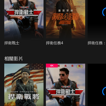
下，「獨行俠」在這個要求飛行員奉獻出最終代價的
行動裡，被迫面對自己最深層的心魔。
捍衛戰士
捍衛任務4
捍衛任務
相關影片
6.9