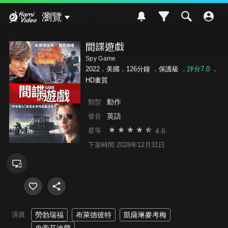
Hami Video
瀏覽
間諜遊戲
Spy Game
2022．美國．126分鐘 ．
保護級
．
評分7.0
．
HD畫質
動作
類型
英語
發音
4.6
星等
下架時間 2028年12月31日
演員
勞勃瑞福
布萊德彼特
凱薩琳麥考梅