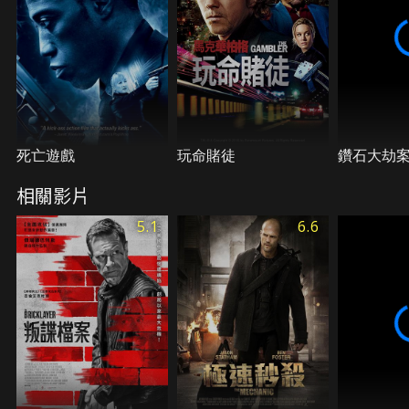
死亡遊戲
玩命賭徒
鑽石大劫
相關影片
5.1
6.6