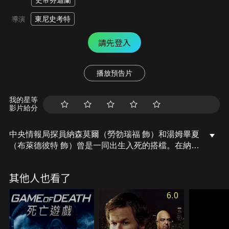
史帝芬迪蘭
東尼史考特
導演
請先登入
播放預告片
我的星等
影片給分
中央情報局探員納森莫爾（勞勃瑞福 飾）和湯姆畢夏
（布萊德彼特 飾）曾是一同出生入死的搭檔。在納森
退休前一天，湯姆在中國因為從事間諜活動而被逮
捕，但中央情報局因為害怕會釀成國際事件而不願出
其他人也看了
面解救湯姆，由於納森早已不是情報局的核心人物，
所以他必須透過許多以前的舊關係才能營救湯姆，然
6.0
而，他只有24小時可以把湯姆救出來。納森不僅要跟
時間賽跑，他和湯姆之前的一些恩怨也浮上心頭…