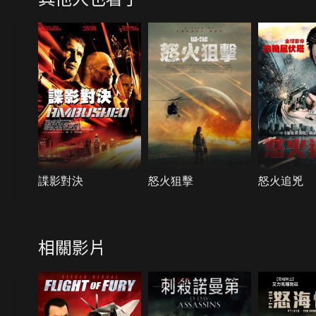
諜影對決
怒火狙擊
怒火追兇
相關影片