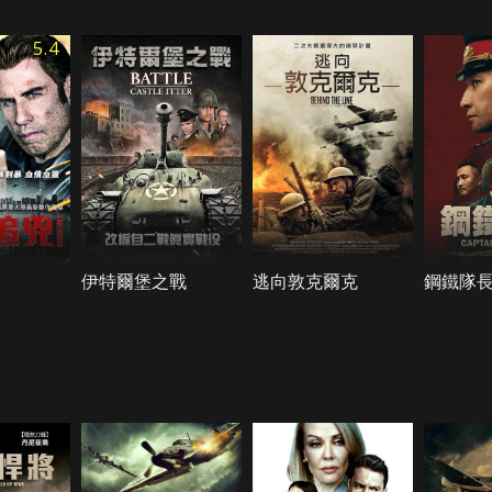
5.4
伊特爾堡之戰
逃向敦克爾克
鋼鐵隊