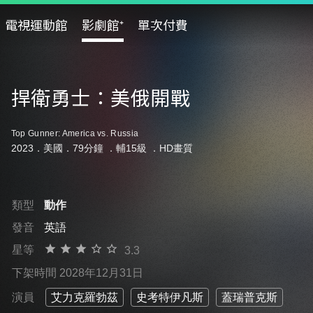
電視運動館
影劇館⁺
單次付費
捍衛勇士：美俄開戰
Top Gunner: America vs. Russia
2023．美國．79分鐘 ．
輔15級
．HD畫質
類型
動作
發音
英語
星等
3.3
下架時間 2028年12月31日
演員
艾力克羅勃茲
史考特伊凡斯
蓋瑞普克斯