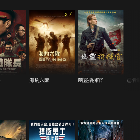
5.7
長
海豹六隊
幽靈指揮官
忍者刺