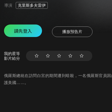
導演
克里斯多夫雷伊
請先登入
播放預告片
我的星等
影片給分
俄羅斯總統在訪問白宮的期間遭到暗殺，一名俄羅斯官員因
護美國……。