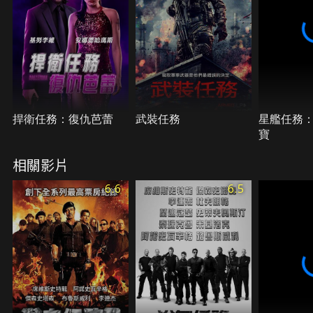
格和戰術，也將為「新血」一詞帶來全新的定
義……。
捍衛任務：復仇芭蕾
武裝任務
星艦任務
寶
相關影片
6.6
6.5