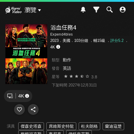
Hami Video
瀏覽
浴血任務4
Expend4bles
2023．美國．103分鐘 ．
輔15級
．
評分5.2
．
4K
動作
類型
英語
發音
3.8
星等
下架時間 2027年12月31日
演員
傑森史塔森
席維斯史特龍
杜夫朗格
蘭迪寇楚