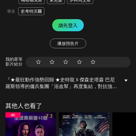
梅根福克斯
東尼嘉
伊科烏艾斯
史考特沃爾
導演
請先登入
播放預告片
我的星等
影片給分
『★最狂動作強勢回歸 ★史特龍Ｘ傑森史塔森 巴尼
羅斯領導的傭兵集團「浴血幫」再度集結，對抗強大
的私人軍火商』在《浴血任務4》中，全新世代的動
作明星將與世界頂級動作巨星並肩作戰，共同開啟一
其他人也看了
場腎上腺素爆表的冒險之旅。除了「浴血幫」的老面
孔席維斯史特龍、傑森史塔森、杜夫朗格、蘭迪寇楚
7.3
將再度聚首，這一次，他們還將迎來新成員，這支裝
備精良、有著高超戰鬥技能的傭兵團隊將是守護世界
和平的最後防線。然而，新成員不僅帶來全新團隊風