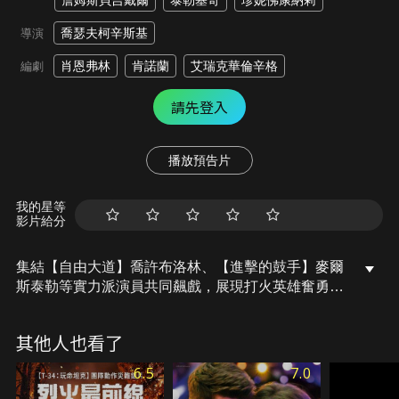
詹姆斯貝吉戴爾
泰勒基奇
珍妮佛康納莉
喬瑟夫柯辛斯基
導演
肖恩弗林
肯諾蘭
艾瑞克華倫辛格
編劇
請先登入
播放預告片
我的星等
影片給分
集結【自由大道】喬許布洛林、【進擊的鼓手】麥爾
斯泰勒等實力派演員共同飆戲，展現打火英雄奮勇交
戰及令人動容的夥伴情誼。浪子布蘭登加入艾力克帶
領的救火隊，經歷菁英救火隊艱困的組成及訓練過
其他人也看了
程，和隊友發展出患難與共的同袍情誼，而一場亞內
爾山大火將迫使團隊面對危急的生離死別。
6.5
7.0