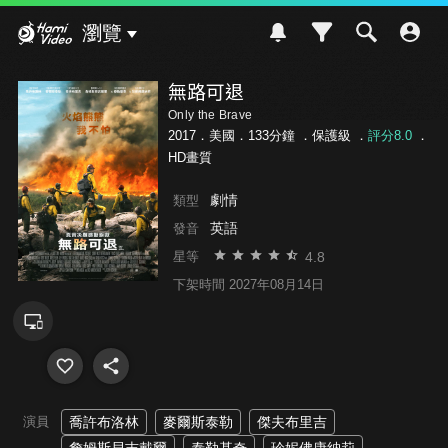
Hami Video
瀏覽
無路可退
Only the Brave
2017．美國．133分鐘 ．
保護級
．
評分8.0
．
HD畫質
劇情
類型
英語
發音
4.8
星等
下架時間 2027年08月14日
演員
喬許布洛林
麥爾斯泰勒
傑夫布里吉