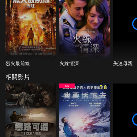
烈火最前線
火線情深
失速母親
相關影片
5.8