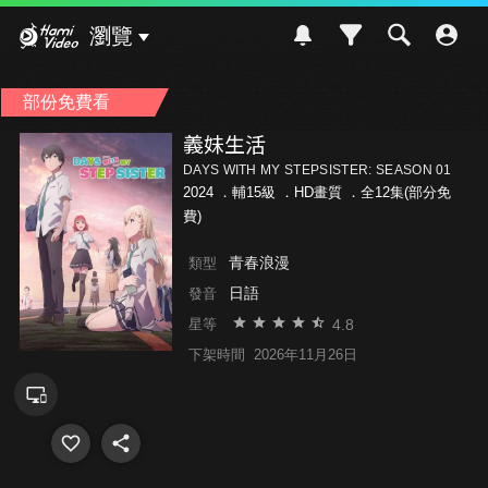
Hami Video
瀏覽
部份免費看
義妹生活
DAYS WITH MY STEPSISTER: SEASON 01
2024 ．
輔15級
．HD畫質 ．全12集(部分免
費)
青春浪漫
類型
日語
發音
4.8
星等
下架時間
2026年11月26日