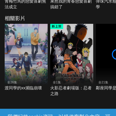
青梅竹馬的戀愛喜劇無
果然我的青春戀愛喜劇
彈珠汽水
法成立
搞錯了
學
相關影片
全26集
全1集
全21集
渡同學的xx瀕臨崩壞
火影忍者劇場版：忍者
鄰座同學
之路