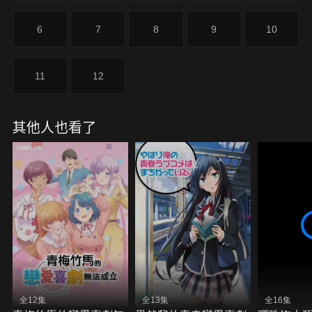
女，一點一點地接近、彼此關係漸漸改變的 —— 戀
愛生活小說。
6
7
8
9
10
11
12
其他人也看了
全12集
全13集
全16集