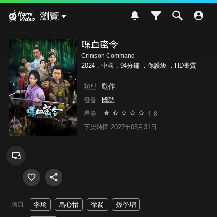
Hami Video
瀏覽
喋血密令
Crimson Command
2024．中國．94分鐘 ．
保護級
．HD畫質
動作
類型
國語
發音
1.8
星等
下架時間 2027年05月31日
演員
李琦
馬心怡
徐箭
孫學增