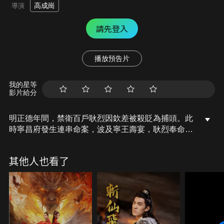
高成崗
導演
請先登入
播放預告片
我的星等
影片給分
明正德年間，禁衛百戶耿烈因欽差被殺貶為捕頭。此
時寧昌府發生連串命案，波及寧王壽宴，耿烈奉命追
查。為寧王獻畫富商被毒殺，刺殺欽差的女殺手再次
出現，這一切讓耿烈意識到寧昌府醞釀的風暴，將會
其他人也看了
改變大明的朝局…