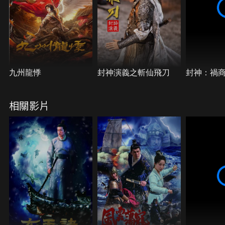
九州龍悸
封神演義之斬仙飛刀
封神：禍
相關影片