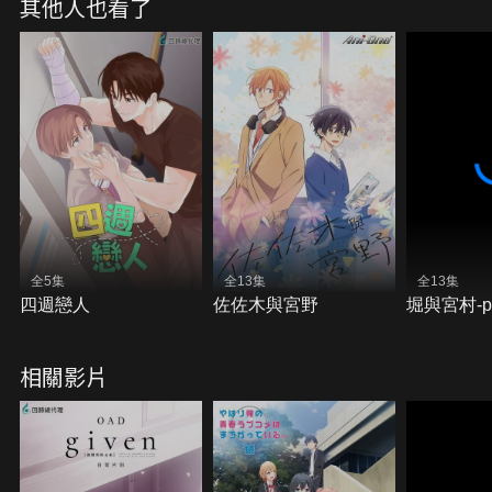
其他人也看了
全5集
全13集
全13集
四週戀人
佐佐木與宮野
堀與宮村-pi
相關影片