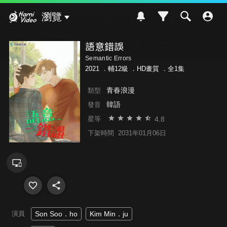
Hami Video
瀏覽
語意錯誤
Semantic Errors
2021 ．
輔12級
．HD畫質 ．全1集
青春浪漫
類型
韓語
發音
4.8
星等
下架時間
2031年01月06日
演員
Son Soo．ho
Kim Min．ju