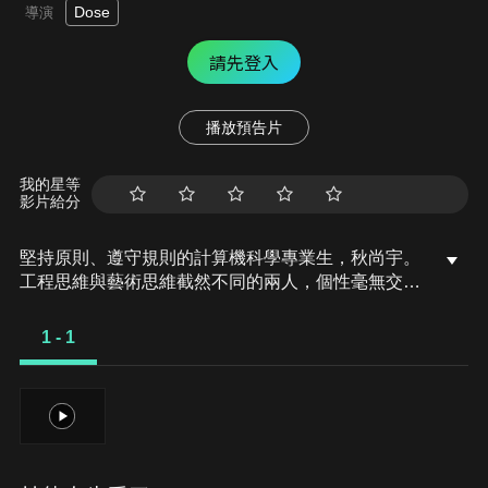
Dose
導演
請先登入
播放預告片
我的星等
影片給分
堅持原則、遵守規則的計算機科學專業生，秋尚宇。
工程思維與藝術思維截然不同的兩人，個性毫無交
集，卻不斷相遇——究竟是巧合還是命運的安排？然
而不知什麼原因，儘管一切不同，他們竟然一起在製
1 - 1
作一款手機遊戲？！那個鮮紅色的語義錯誤，張載
英，打破了尚宇完美的世界！他能修復這個錯誤嗎？
1