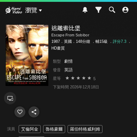
Hami Video
瀏覽
逃離索比堡
Escape From Sobibor
1987．英國．148分鐘 ．
輔15級
．
評分7.3
．
HD畫質
劇情
類型
英語
發音
5
星等
下架時間 2026年12月18日
演員
艾倫阿金
魯格豪爾
羅伯特格威利姆