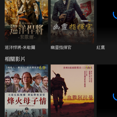
巡洋悍將-米歇爾
幽靈指揮官
紅鷹
相關影片
6.8
7.1