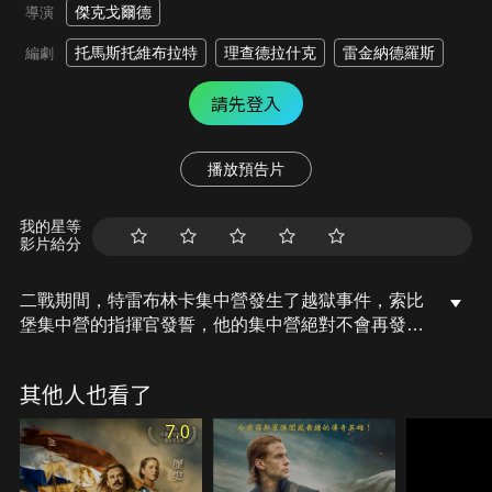
傑克戈爾德
導演
托馬斯托維布拉特
理查德拉什克
雷金納德羅斯
編劇
請先登入
播放預告片
我的星等
影片給分
二戰期間，特雷布林卡集中營發生了越獄事件，索比
堡集中營的指揮官發誓，他的集中營絕對不會再發生
類似的事情。但那些被囚禁的猶太勞工，知道自己的
時間不多了。他們唯一的希望就是逃跑。唯一的問題
其他人也看了
是──如何逃脫…
7.0