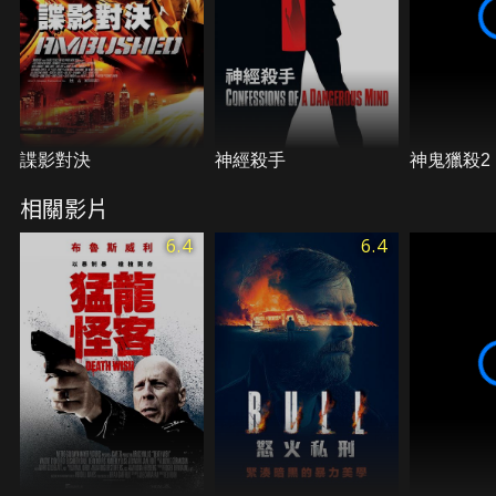
諜影對決
神經殺手
神鬼獵殺2
相關影片
6.4
6.4