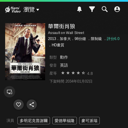
Hami Video
瀏覽
華爾街肖狼
Assault on Wall Street
2013．加拿大．98分鐘 ．
限制級
．
評分6.0
．HD畫質
動作
類型
英語
發音
4.8
星等
下架時間 2034年01月02日
演員
多明尼克普謝爾
愛德華福隆
麥可派瑞