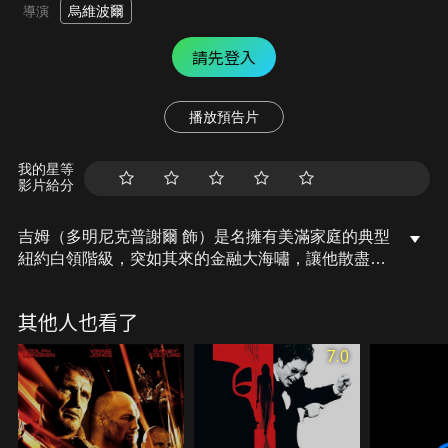
烏維波爾
導演
請先登入
播放預告片
我的星等
影片給分
吉姆（多明尼克普謝爾 飾）是名擁有美滿家庭的典型
紐約白領階級，突如其來的金融大海嘯，讓他散盡一
切家產，人生從此分崩離析。憤恨不平且走投無路的
他，解放過往被金錢麻木的殺戮細胞，要對華爾街的
其他人也看了
投資銀行家們展開血腥復仇的終極大屠殺……
7.0