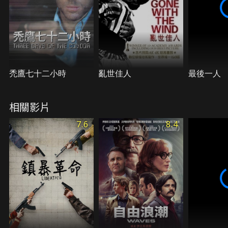
爆發了，在一片混亂之中，艾琳悲哀而絕望地尋找著
自己的兒子。
禿鷹七十二小時
亂世佳人
最後一人
相關影片
7.6
8.4