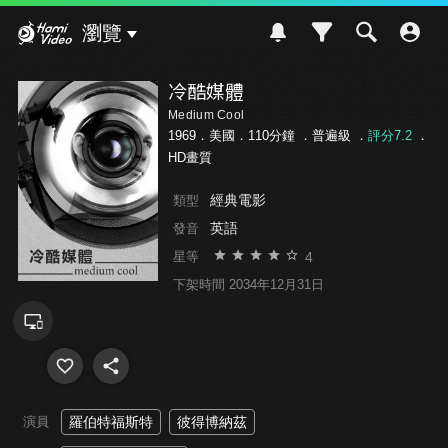
Hami Video
瀏覽
冷酷媒體
Medium Cool
1969．美國．110分鐘 ．
普遍級
．
評分7.2
．
HD畫質
經典電影
類型
英語
發音
4
星等
下架時間 2034年12月31日
演員
羅伯特福斯特
彼得博納茲