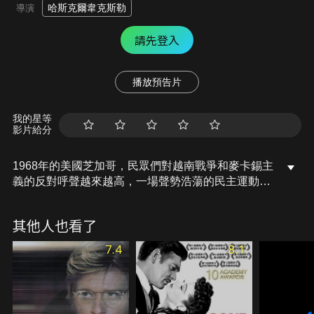
哈斯克爾韋克斯勒
導演
請先登入
播放預告片
我的星等
影片給分
1968年的美國芝加哥，民眾們對越南戰爭和麥卡錫主
義的反對呼聲越來越高，一場聲勢浩蕩的民主運動一
觸即發。約翰是電視台的攝影記者，他親眼目睹了事
件的來龍去脈，並有幸成為了事件中的一員。一次偶
其他人也看了
然中，約翰結識了名叫艾琳的女子，她的丈夫在越戰
中不幸死去，約翰對艾琳心懷憐憫。隨著時間的推
7.4
8.1
移，約翰漸漸愛上了善良堅強的艾琳，而艾琳亦對正
直的約翰心生愛慕，兩人走到了一起。然而，這段戀
情遭到了艾琳的兒子哈羅德的強烈反對，不惜以離家
出走來表示抗議，可是，就在哈羅德離家當天，騷亂