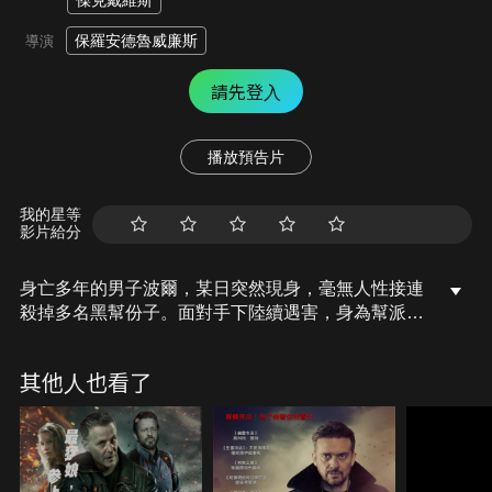
傑克戴維斯
保羅安德魯威廉斯
導演
請先登入
播放預告片
我的星等
影片給分
身亡多年的男子波爾，某日突然現身，毫無人性接連
殺掉多名黑幫份子。面對手下陸續遇害，身為幫派老
大的諾門，決定出手阻止。然而，一場血腥復仇的背
後，只因諾門多年前犯下的滔天罪行，讓波爾誓言要
其他人也看了
讓他血債血還…