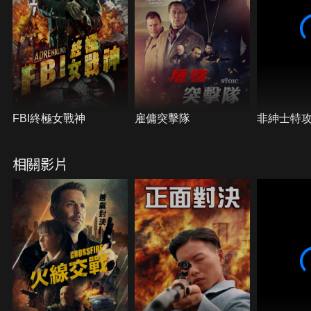
FBI終極女戰神
雇傭突擊隊
非紳士特
相關影片