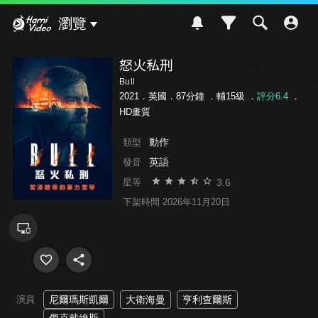
Hami Video
瀏覽
怒火私刑
Bull
2021．英國．87分鐘 ．
輔15級
．
評分6.4
．
HD畫質
動作
類型
英語
發音
3.6
星等
下架時間 2026年11月20日
演員
尼爾瑪斯凱爾
大衛海曼
亨利查爾斯