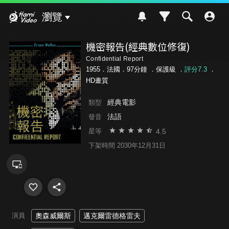
Hami Video
瀏覽
機密報告(經典數位修復)
Confidential Report
1955．法國．97分鐘 ．
保護級
．
評分7.3
．
HD畫質
經典電影
類型
法語
發音
4.5
星等
下架時間 2030年12月31日
演員
奧森威爾斯
邁克爾雷德格雷夫