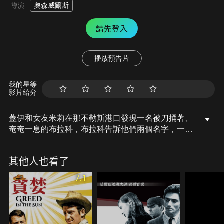
奧森威爾斯
導演
請先登入
播放預告片
我的星等
影片給分
蓋伊和女友米莉在那不勒斯港口發現一名被刀捅著、
奄奄一息的布拉科，布拉科告訴他們兩個名字，一個
是阿卡丁，另一個是索菲，這兩個名字將會使他們致
富。阿卡丁是名億萬富翁，他在歐洲各地經常舉辦派
其他人也看了
對，蓋伊與米莉分別想盡辦法接近他...蓋伊透過認識
阿卡丁女兒而見到他，阿卡丁聲稱他在1927年之前的
7.1
事，全不知道，因此雇用蓋伊幫他調查，循著線索的
兩人竟發現阿卡丁背後天大秘密!