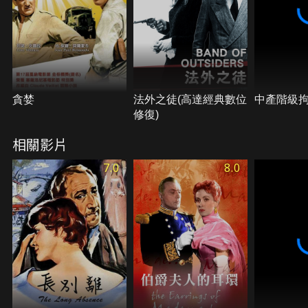
貪婪
法外之徒(高達經典數位
中產階級
修復)
相關影片
7.0
8.0