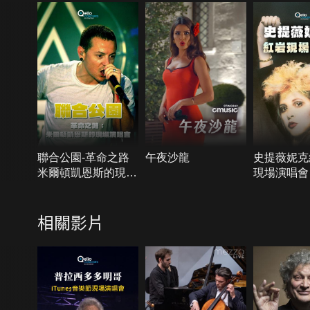
聯合公園-革命之路
午夜沙龍
史提薇妮克
米爾頓凱恩斯的現場
現場演唱會
演唱會
相關影片