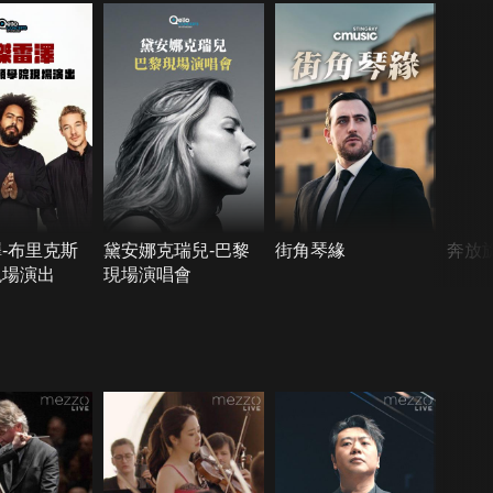
-布里克斯
黛安娜克瑞兒-巴黎
街角琴緣
奔放
現場演出
現場演唱會