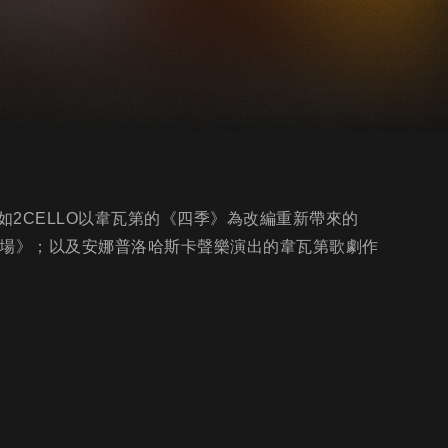
2CELLO以韋瓦第的《四季》為改編重新帶來的
女王之進場》；以及安娜普洛哈斯卡聲樂演出的韋瓦第歌劇作