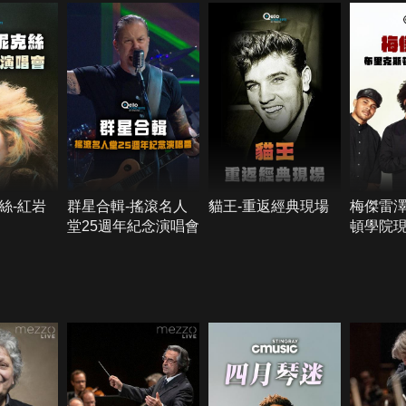
絲-紅岩
群星合輯-搖滾名人
貓王-重返經典現場
梅傑雷澤
堂25週年紀念演唱會
頓學院