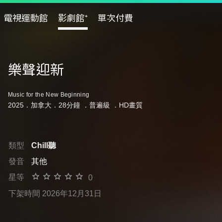
電視運動館
影劇館⁺
單次付費
樂聲迎新
Music for the New Beginning
2025．加拿大．28分鐘 ．
普遍級
．HD畫質
類型
Chill聽
發音
其他
星等
0
下架時間 2026年12月31日