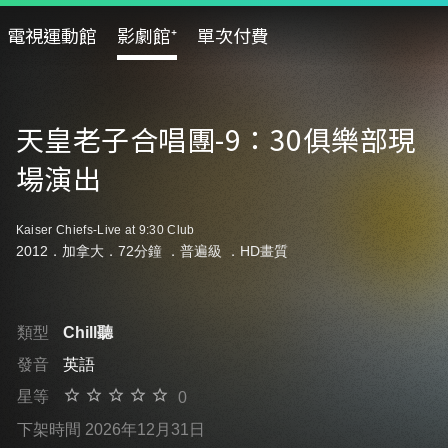
電視運動館
影劇館⁺
單次付費
天皇老子合唱團-9：30俱樂部現
場演出
Kaiser Chiefs-Live at 9:30 Club
2012．加拿大．72分鐘 ．
普遍級
．HD畫質
類型
Chill聽
發音
英語
星等
0
下架時間 2026年12月31日