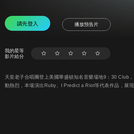
請先登入
播放預告片
我的星等
影片給分
天皇老子合唱團登上美國華盛頓知名音樂場地9：30 Club，主
動熱烈，本場演出Ruby、I Predict a Riot等代表