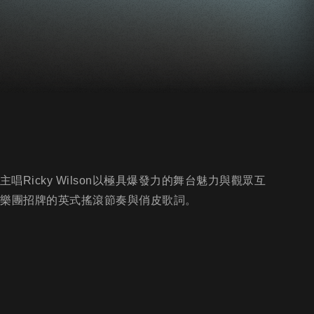
唱Ricky Wilson以極具爆發力的舞台魅力與觀眾互
作品，展現樂團招牌的英式搖滾節奏與俏皮歌詞。