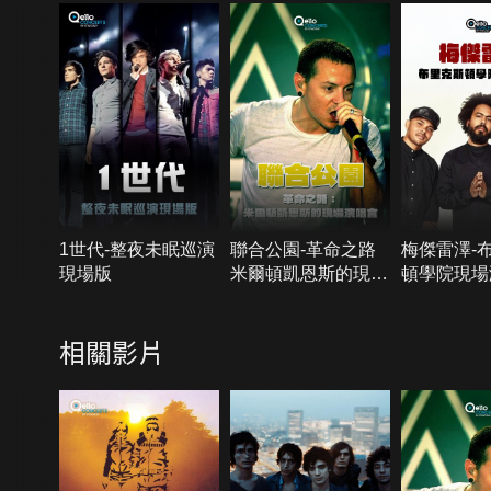
1世代-整夜未眠巡演
聯合公園-革命之路
梅傑雷澤-
現場版
米爾頓凱恩斯的現場
頓學院現場
演唱會
相關影片