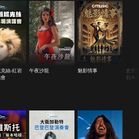
克絲-紅岩
午夜沙龍
魅影情事
史密
唱會
日本