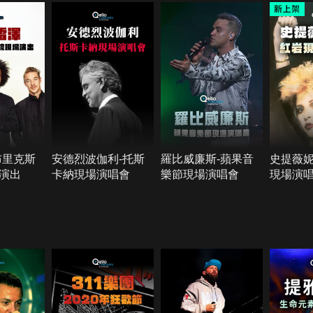
布里克斯
安德烈波伽利-托斯
羅比威廉斯-蘋果音
史提薇妮
演出
卡納現場演唱會
樂節現場演唱會
現場演